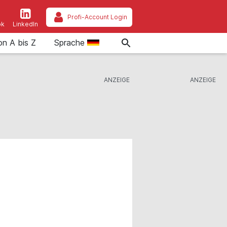
Profi-Account Login
ok
LinkedIn
on A bis Z
Sprache