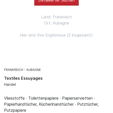
Land: Frankreich
Ort: Aubagne
Hier sind Ihre Ergebnisse (2 insgesamt):
FRANKREICH
AUBAGNE
Textiles Essuyages
Handel
Vliesstoffe · Toilettenpapiere · Papierservietten ·
Papierhandtücher, Küchenhandtücher · Putztücher,
Putzpapiere