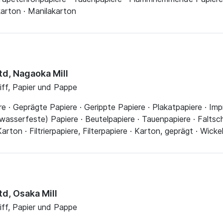
karton · Manilakarton
td, Nagaoka Mill
liff, Papier und Pappe
 · Geprägte Papiere · Gerippte Papiere · Plakatpapiere · Impr
asserfeste) Papiere · Beutelpapiere · Tauenpapiere · Faltsc
ton · Filtrierpapiere, Filterpapiere · Karton, geprägt · Wick
d, Osaka Mill
liff, Papier und Pappe