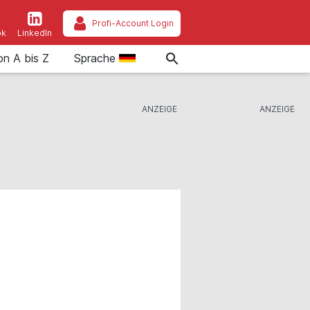
Profi-Account Login
ok
LinkedIn
on A bis Z
Sprache