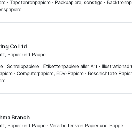
ere · Tapetenrohpapiere · Packpapiere, sonstige · Backtrennp
onspapiere
ing Co Ltd
liff, Papier und Pappe
 · Schreibpapiere · Etikettenpapiere aller Art · Illustrations
piere · Computerpapiere, EDV-Papiere · Beschichtete Papiere
ere
azhma Branch
liff, Papier und Pappe · Verarbeiter von Papier und Pappe