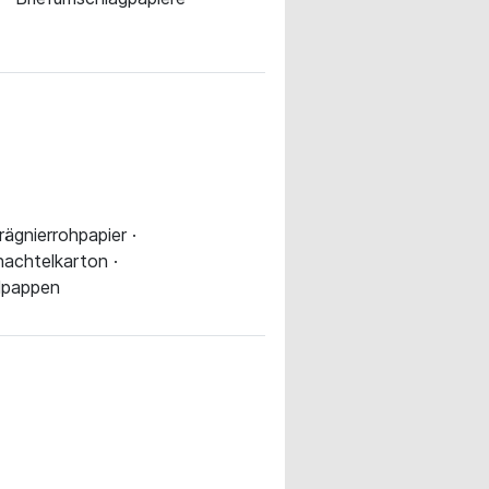
ägnierrohpapier ·
hachtelkarton ·
elpappen