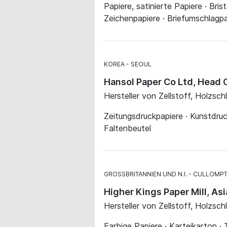
Papiere, satinierte Papiere · Bri
Zeichenpapiere · Briefumschlagp
KOREA
SEOUL
Hansol Paper Co Ltd, Head 
Hersteller von Zellstoff, Holzsch
Zeitungsdruckpapiere · Kunstdruc
Faltenbeutel
GROSSBRITANNIEN UND N.I.
CULLOMP
Higher Kings Paper Mill, As
Hersteller von Zellstoff, Holzsch
Farbige Papiere · Karteikarton 