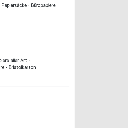
 · Papiersäcke · Büropapiere
ere aller Art ·
e · Bristolkarton ·