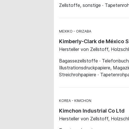
Zellstoffe, sonstige · Tapetenrohp
MEXIKO
ORIZABA
Kimberly-Clark de México S.A
Hersteller von Zellstoff, Holzsch
Bagassezellstoffe · Telefonbuchpa
Illustrationsdruckpapiere, Magazi
Streichrohpapiere · Tapetenrohpa
KOREA
KIMCHON
Kimchon Industrial Co Ltd
Hersteller von Zellstoff, Holzsch