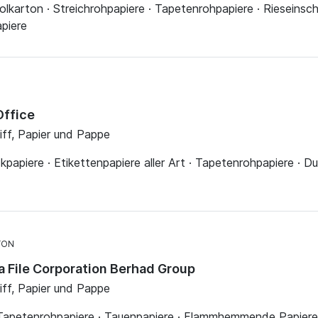
stolkarton · Streichrohpapiere · Tapetenrohpapiere · Rieseinsc
apiere
Office
liff, Papier und Pappe
kpapiere · Etikettenpapiere aller Art · Tapetenrohpapiere · 
TON
ia File Corporation Berhad Group
liff, Papier und Pappe
· Tapetenrohpapiere · Tauenpapiere · Flammhemmende Papiere 