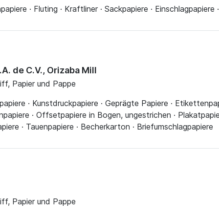
apiere · Fluting · Kraftliner · Sackpapiere · Einschlagpapiere
. de C.V., Orizaba Mill
liff, Papier und Pappe
piere · Kunstdruckpapiere · Geprägte Papiere · Etikettenpapi
npapiere · Offsetpapiere in Bogen, ungestrichen · Plakatpapier
piere · Tauenpapiere · Becherkarton · Briefumschlagpapiere
liff, Papier und Pappe