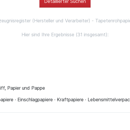
Detaillierter Suchen
zeugnisregister (Hersteller und Verarbeiter) - Tapetenrohpapi
Hier sind Ihre Ergebnisse (31 insgesamt):
liff, Papier und Pappe
piere · Einschlagpapiere · Kraftpapiere · Lebensmittelverpa