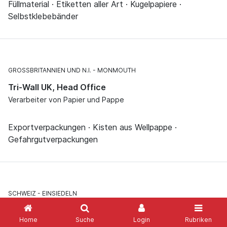
Füllmaterial · Etiketten aller Art · Kugelpapiere ·
Selbstklebebänder
GROSSBRITANNIEN UND N.I.
MONMOUTH
Tri-Wall UK, Head Office
Verarbeiter von Papier und Pappe
Exportverpackungen · Kisten aus Wellpappe ·
Gefahrgutverpackungen
SCHWEIZ
EINSIEDELN
WellPack AG, Palm Verpackung
Home
Suche
Login
Rubriken
Verarbeiter von Papier und Pappe