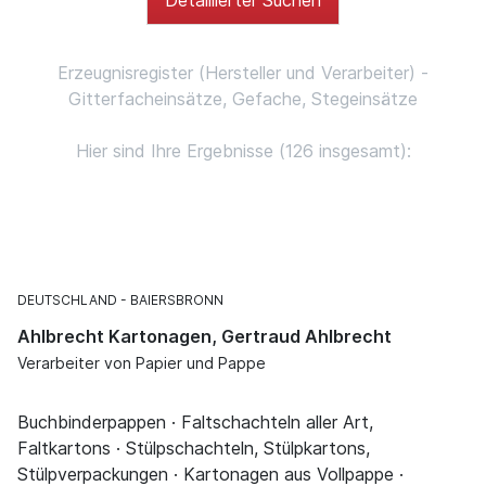
Erzeugnisregister (Hersteller und Verarbeiter) -
Gitterfacheinsätze, Gefache, Stegeinsätze
Hier sind Ihre Ergebnisse (126 insgesamt):
DEUTSCHLAND
BAIERSBRONN
Ahlbrecht Kartonagen, Gertraud Ahlbrecht
Verarbeiter von Papier und Pappe
Buchbinderpappen · Faltschachteln aller Art,
Faltkartons · Stülpschachteln, Stülpkartons,
Stülpverpackungen · Kartonagen aus Vollpappe ·