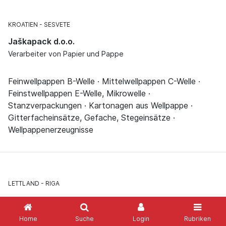
KROATIEN
SESVETE
Jaškapack d.o.o.
Verarbeiter von Papier und Pappe
Feinwellpappen B-Welle · Mittelwellpappen C-Welle ·
Feinstwellpappen E-Welle, Mikrowelle ·
Stanzverpackungen · Kartonagen aus Wellpappe ·
Gitterfacheinsätze, Gefache, Stegeinsätze ·
Wellpappenerzeugnisse
LETTLAND
RIGA
Jenson iepakojums SIA
Verarbeiter von Papier und Pappe
Home
Suche
Login
Rubriken