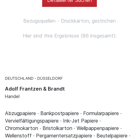
Bezugsquellen - Druckkarton, gestrichen
Hier sind Ihre Ergebnisse (86 insgesamt):
DEUTSCHLAND
DÜSSELDORF
Adolf Frantzen & Brandt
Handel
Abzugpapiere · Bankpostpapiere · Formularpapiere ·
Vervielfältigungspapiere · Ink-Jet Papiere ·
Chromokarton · Bristolkarton · Wellpappenpapiere ·
Wellenstoff · Pergamentersatzpapiere · Beutelpapiere ·