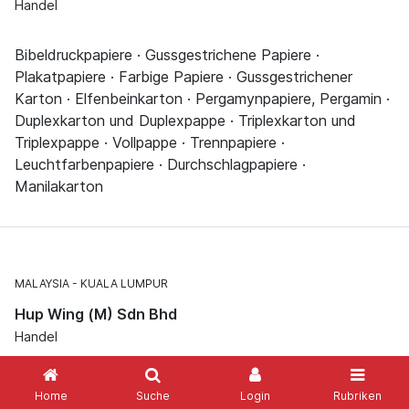
Handel
Bibeldruckpapiere · Gussgestrichene Papiere ·
Plakatpapiere · Farbige Papiere · Gussgestrichener
Karton · Elfenbeinkarton · Pergamynpapiere, Pergamin ·
Duplexkarton und Duplexpappe · Triplexkarton und
Triplexpappe · Vollpappe · Trennpapiere ·
Leuchtfarbenpapiere · Durchschlagpapiere ·
Manilakarton
MALAYSIA
KUALA LUMPUR
Hup Wing (M) Sdn Bhd
Handel
Zeitungsdruckpapiere · Kunstdruckpapiere ·
Home
Suche
Login
Rubriken
Sicherheitspapiere, sonstige · Selbstdurchschreibende