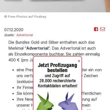
© Free-Photos auf Pixabay
07.12.2020
Quelle:
Advertorial
Die Bundles Gold und Silber enthalten auch das
Merkmal "
Advertorial
". Das Advertorial ist auch
als Einzelkomponente buchbar. Sie zahlen einmalig
400 € (pro Jahr) und erhalten dafür:
+
eine Pressemitteilung des Kunden oder ein von
uns verfasster Text mit bis zu 1.000 Zeichen
(exklusive Leerzeichen)
Ihr Firmenlogo wird abgebildet
Sie können 1-3 Bilder pro Text veröffentlichen
Ihre News erhalten eine Top-Platzierung auf
unserer Homepage unter News allgemein