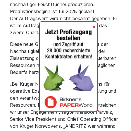
nachhaltiger Feuchttücher produzieren.
Produktionsbeginn ist für 2028 geplant.
Der Auftragswert wird nicht bekannt gegeben. Er
ist im Auftragseingang von ANDRITZ für das
+
zweite Quartal 2026 enthalten.
Diese neue Geschäftstätigkeit entspricht der
Nachhaltigkeitsstrategie von Kruger und der
Zielsetzung des Unternehmens, aus erneuerbaren
Ressourcen hochwertige Produkte des täglichen
Bedarfs herzustellen.
„Bei Kruger Nonwovens engagieren wir uns für
operative Exzellenz, nachhaltige Entwicklung und
den verantwortungsvollen Umgang mit
Ressourcen. Mit dieser Investition unterstreichen
wir unser Engagement“, sagte Mansoor Parvaiz,
Senior Vice President und Chief Operating Officer
von Kruger Nonwovens. „ANDRITZ war während