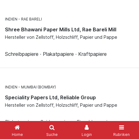
INDIEN
RAE BARELI
Shree Bhawani Paper Mills Ltd, Rae Bareli Mill
Hersteller von Zellstoff, Holzschliff, Papier und Pappe
Schreibpapiere · Plakatpapiere · Kraftpapiere
INDIEN
MUMBAI (BOMBAY)
Speciality Papers Ltd, Reliable Group
Hersteller von Zellstoff, Holzschliff, Papier und Pappe
Plakatpapiere · Seidenpapiere · Einschlagpapiere ·
Kraftpapiere · Elektroisolierpapiere ·
Home
Suche
Login
Rubriken
Zwischenlageseidenpapiere