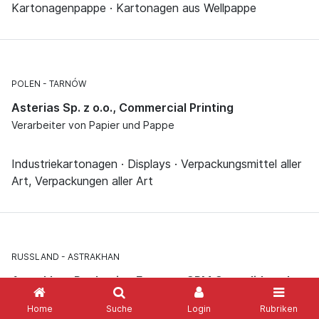
Kartonagenpappe · Kartonagen aus Wellpappe
POLEN
TARNÓW
Asterias Sp. z o.o., Commercial Printing
Verarbeiter von Papier und Pappe
Industriekartonagen · Displays · Verpackungsmittel aller
Art, Verpackungen aller Art
RUSSLAND
ASTRAKHAN
Astrakhan Packaging Factory, CPM Consolidated
Paper Mills Group
Home
Suche
Login
Rubriken
Hersteller von Zellstoff, Holzschliff, Papier und Pappe