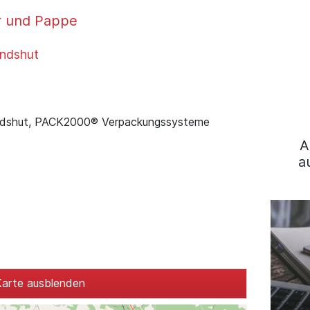
r und Pappe
ndshut
ndshut, PACK2000® Verpackungssysteme
A
a
arte ausblenden