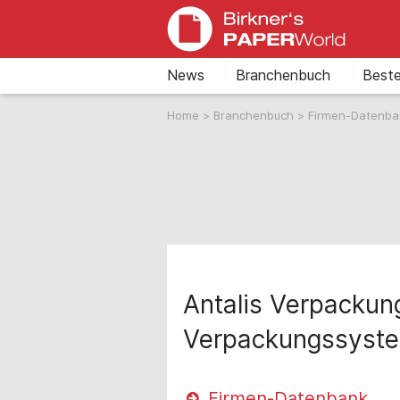
News
Branchenbuch
Beste
Home
>
Branchenbuch
>
Firmen-Datenb
Antalis Verpacku
Verpackungssyst
Firmen-Datenbank