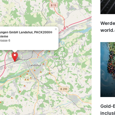
Werden
×
world
kungen GmbH Landshut, PACK2000®
steme
rasse 6
Gold-B
inclus