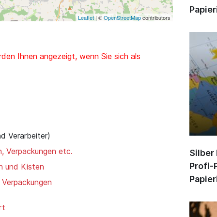
Papier
Leaflet
| ©
OpenStreetMap
contributors
den Ihnen angezeigt, wenn Sie sich als
nd Verarbeiter)
n, Verpackungen etc.
Silber
Profi-
n und Kisten
Papier
e Verpackungen
rt