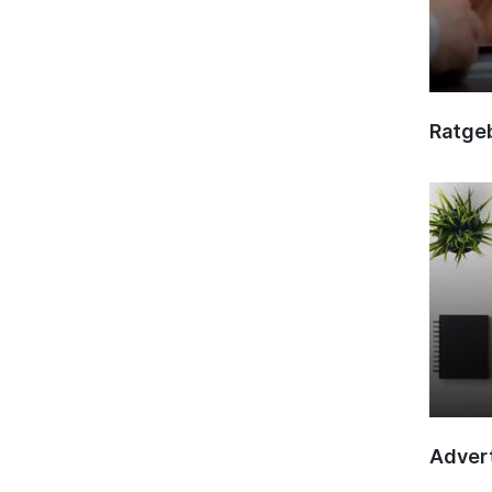
Ratge
Advert