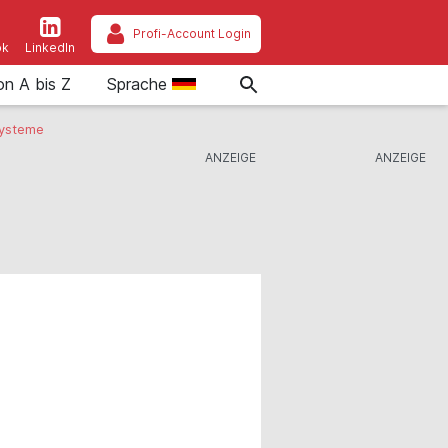
Profi-Account Login
ok
LinkedIn
on A bis Z
Sprache
systeme