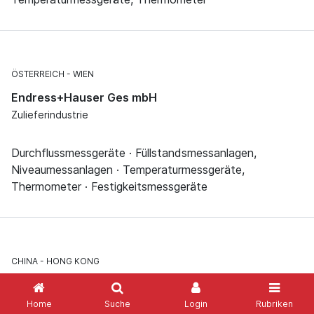
ÖSTERREICH
WIEN
Endress+Hauser Ges mbH
Zulieferindustrie
Durchflussmessgeräte · Füllstandsmessanlagen,
Niveaumessanlagen · Temperaturmessgeräte,
Thermometer · Festigkeitsmessgeräte
CHINA
HONG KONG
Endress+Hauser (H.K.) Ltd
Zulieferindustrie
Home
Suche
Login
Rubriken