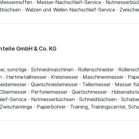
 Messermuffen · Messer-Nachschleif-Service · Nutmesserbüc
büchsen · Walzen und Wellen Nachschleif-Service · Zwische
nteile GmbH & Co. KG
nder, sonstige · Schneidmaschinen · Rollenschneider · Rollens
· Hartmetallmesser · Kreismesser · Maschinenmesser · Papie
eidemesser · Querschneidemesser · Tellermesser · Messer f
bermesser · Perforiermesser · Quetschmesser · Hülsenabste
if-Service · Nutmesserbüchsen · Schneidbüchsen · Schaber 
ischenringe · Papierbohrer · Training, Trainingscenter, Schu