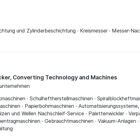
chtung und Zylinderbeschichtung · Kreismesser · Messer-Nach
ecker, Converting Technology and Machines
gsunternehmen
maschinen · Schulheftherstellmaschinen · Spiralblockheftmas
schinen · Papierbohrmaschinen · Automatisierungssysteme, 
lzen und Wellen Nachschleif-Service · Palettenwickler · Ve
ntragmaschinen · Gebrauchtmaschinen · Vakuum-Anlagen · E
altung