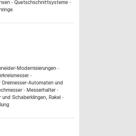
hsen · Quetschschnittsysteme ·
nringe
chneider-Modernisierungen ·
rkreismesser ·
ür Dreimesser-Automaten und
chmesser · Messerhalter ·
und Schaberklingen, Rakel ·
lung