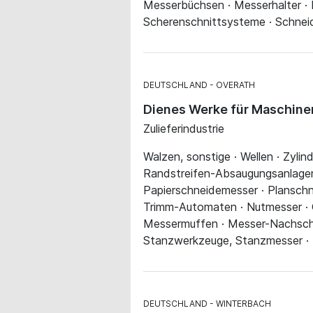
Messerbüchsen · Messerhalter ·
Scherenschnittsysteme · Schneid
DEUTSCHLAND
OVERATH
Dienes Werke für Maschine
Zulieferindustrie
Walzen, sonstige · Wellen · Zyli
Randstreifen-Absaugungsanlagen 
Papierschneidemesser · Planschn
Trimm-Automaten · Nutmesser · O
Messermuffen · Messer-Nachschle
Stanzwerkzeuge, Stanzmesser · Zw
DEUTSCHLAND
WINTERBACH