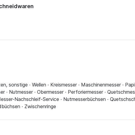
Schneidwaren
en, sonstige · Wellen · Kreismesser · Maschinenmesser · Papi
ser · Nutmesser · Obermesser · Perforiermesser · Quetschmes
Messer-Nachschleif-Service · Nutmesserbüchsen · Quetschsc
dbüchsen · Zwischenringe