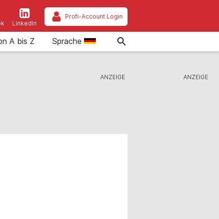
Profi-Account Login
ok
LinkedIn
on A bis Z
Sprache