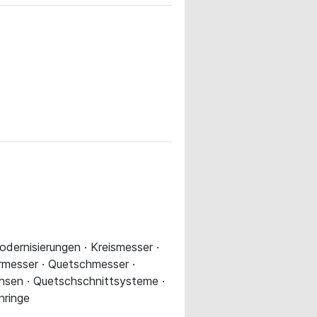
odernisierungen · Kreismesser ·
rmesser · Quetschmesser ·
hsen · Quetschschnittsysteme ·
nringe