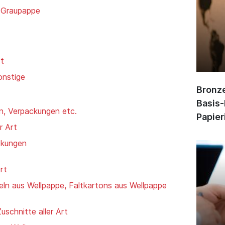
, Graupappe
rt
onstige
Bronze
Basis-
n, Verpackungen etc.
Papier
r Art
ckungen
rt
eln aus Wellpappe, Faltkartons aus Wellpappe
schnitte aller Art