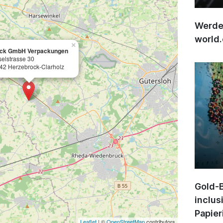
Werden
world
×
ck GmbH Verpackungen
selstrasse 30
42 Herzebrock-Clarholz
Gold-B
inclus
Papier
Leaflet
| ©
OpenStreetMap
contributors