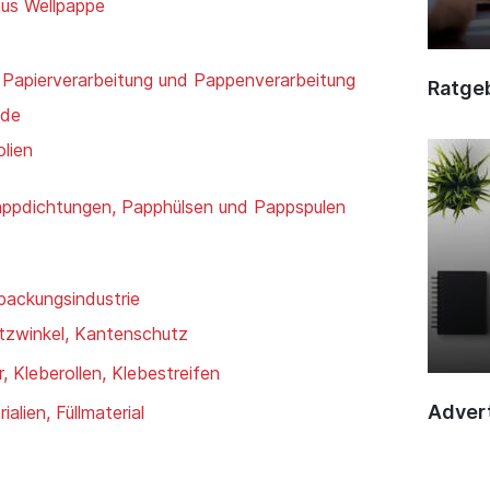
aus Wellpappe
 Papierverarbeitung und Pappenverarbeitung
Ratge
nde
olien
appdichtungen, Papphülsen und Pappspulen
rpackungsindustrie
tzwinkel, Kantenschutz
 Kleberollen, Klebestreifen
Advert
alien, Füllmaterial