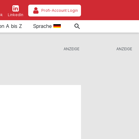
Profi-Account Login
ok
LinkedIn
on A bis Z
Sprache