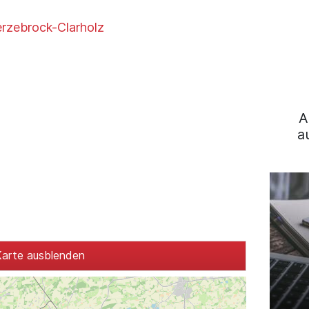
rzebrock-Clarholz
A
a
arte ausblenden