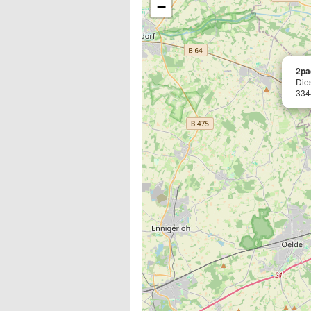
−
2pa
Die
334