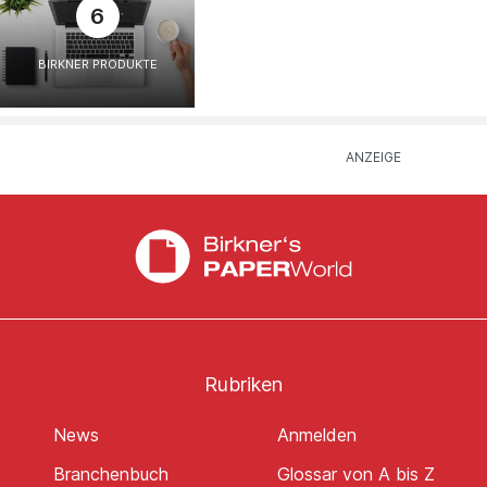
6
BIRKNER PRODUKTE
Rubriken
News
Anmelden
Branchenbuch
Glossar von A bis Z