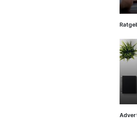
Ratge
Advert