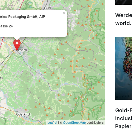
×
Werden
tries Packaging GmbH, AIP
world
rasse 24
Gold-B
inclus
Leaflet
| ©
OpenStreetMap
contributors
Papier