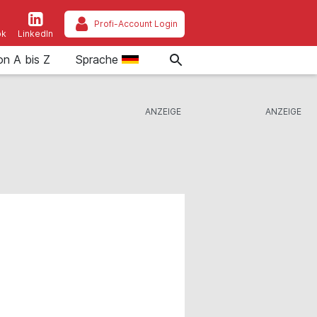
Profi-Account Login
ok
LinkedIn
on A bis Z
Sprache