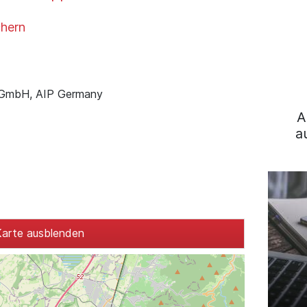
hern
 GmbH, AIP Germany
A
a
arte ausblenden