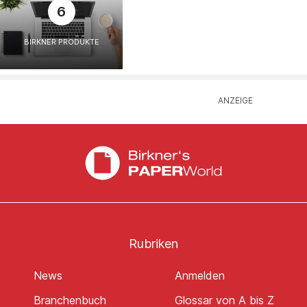
6
BIRKNER PRODUKTE
Rubriken
News
Anmelden
Branchenbuch
Glossar von A bis Z