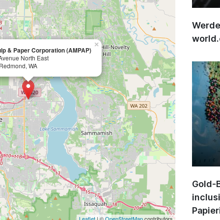
Werden
world
×
lp & Paper Corporation (AMPAP)
Avenue North East
 Redmond, WA
Gold-B
inclus
Papier
Leaflet
| ©
OpenStreetMap
contributors