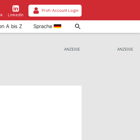
Profi-Account Login
ok
LinkedIn
on A bis Z
Sprache