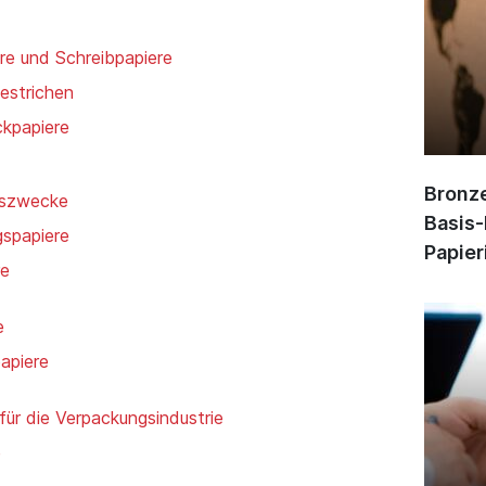
ere und Schreibpapiere
gestrichen
ckpapiere
Bronze
gszwecke
Basis-
spapiere
Papier
re
e
apiere
für die Verpackungsindustrie
e