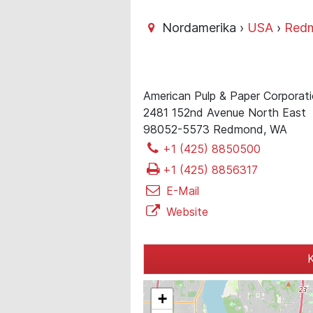
Nordamerika ›
USA
›
Red
American Pulp & Paper Corpora
2481 152nd Avenue North East
98052-5573 Redmond, WA
+1 (425) 8850500
+1 (425) 8856317
E-Mail
Website
K
+