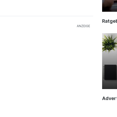
Ratge
Advert