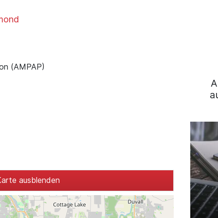
mond
tion (AMPAP)
A
a
arte ausblenden