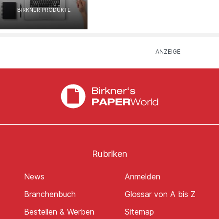
BIRKNER PRODUKTE
Rubriken
News
Anmelden
Branchenbuch
Glossar von A bis Z
Bestellen & Werben
Sitemap