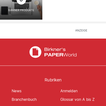
BIRKNER PRODUKTE
Rubriken
News
Anmelden
Branchenbuch
Glossar von A bis Z