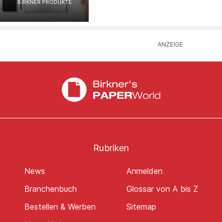
BIRKNER PRODUKTE
Rubriken
News
Anmelden
Branchenbuch
Glossar von A bis Z
Bestellen & Werben
Sitemap