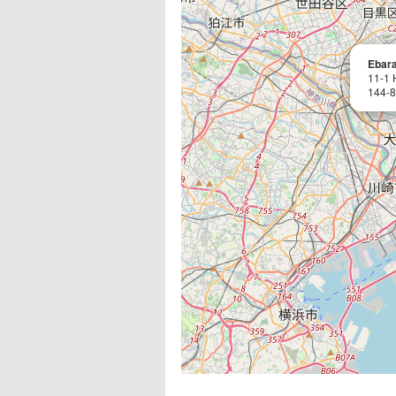
Ebara
11-1 
144-8