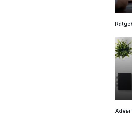
Ratge
Advert