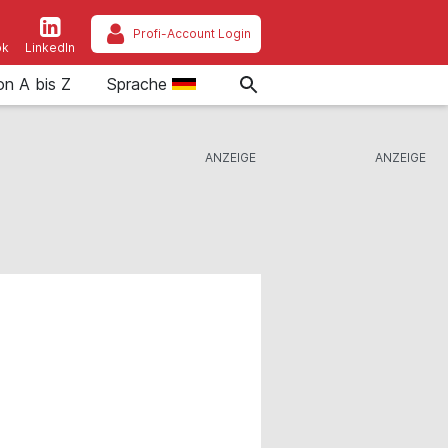
Profi-Account Login
ok
LinkedIn
on A bis Z
Sprache