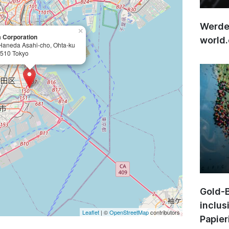
Werden
×
 Corporation
world
Haneda Asahi-cho, Ohta-ku
510 Tokyo
Gold-B
inclus
Leaflet
| ©
OpenStreetMap
contributors
Papier