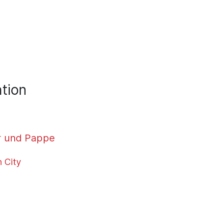
tion
r und Pappe
h City