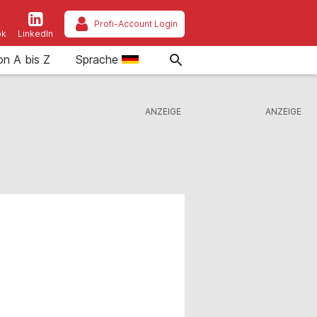
Profi-Account Login
ok
LinkedIn
on A bis Z
Sprache