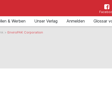
Facebo
llen & Werben
Unser Verlag
Anmelden
Glossar v
ank
>
EnviroPAK Corporation