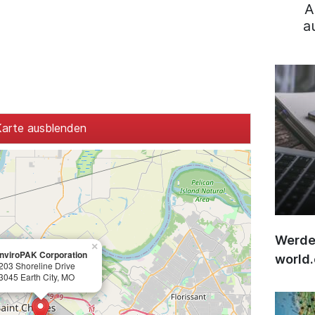
A
a
arte ausblenden
Werden
×
nviroPAK Corporation
world
203 Shoreline Drive
3045 Earth City, MO