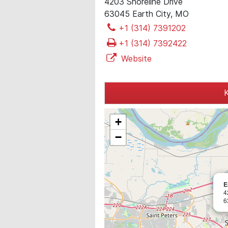
4203 Shoreline Drive
63045 Earth City, MO
+1 (314) 7391202
+1 (314) 7392422
Website
K
+
−
E
4
6