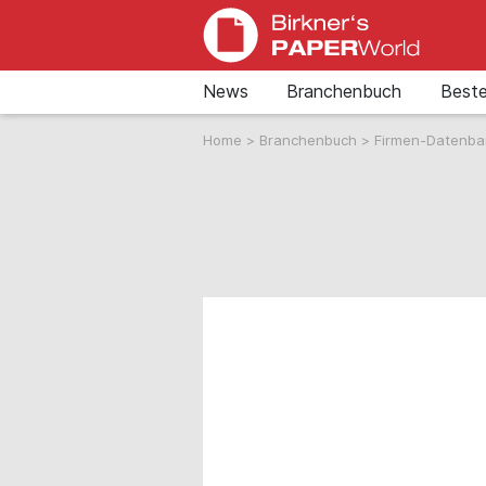
News
Branchenbuch
Beste
Home
>
Branchenbuch
>
Firmen-Datenb