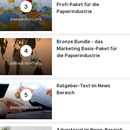
Profi-Paket für die
3
Papierindustrie
BIRKNER PRODUKTE
Bronze Bundle - das
Marketing Basis-Paket für
4
die Papierindustrie
BIRKNER PRODUKTE
Ratgeber-Text im News
Bereich
5
BIRKNER PRODUKTE
Advertorial im News-Bereich