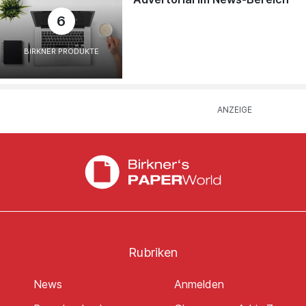
6
BIRKNER PRODUKTE
Rubriken
News
Anmelden