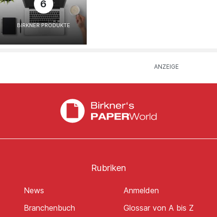
6
BIRKNER PRODUKTE
Rubriken
News
Anmelden
Branchenbuch
Glossar von A bis Z