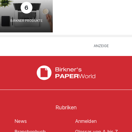
6
BIRKNER PRODUKTE
Rubriken
News
Anmelden
Branchenbuch
Glossar von A bis Z