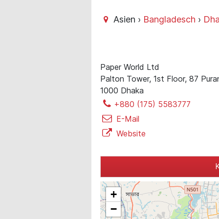
Asien ›
Bangladesch
›
Dh
Paper World Ltd
Palton Tower, 1st Floor, 87 Pur
1000 Dhaka
+880 (175) 5583777
E-Mail
Website
K
+
−