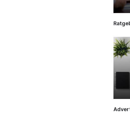
Ratge
Advert