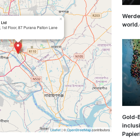
Werden
×
 Ltd
world
, 1st Floor, 87 Purana Palton Lane
Gold-B
inclus
Leaflet
| ©
OpenStreetMap
contributors
Papier