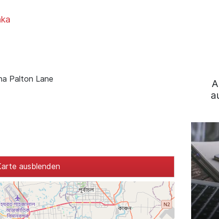
aka
ana Palton Lane
A
a
arte ausblenden