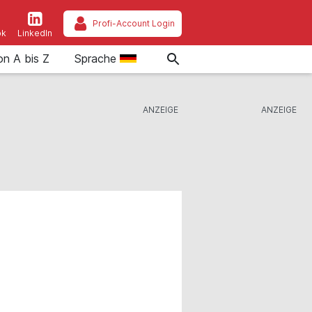
Profi-Account Login
ok
LinkedIn
on A bis Z
Sprache