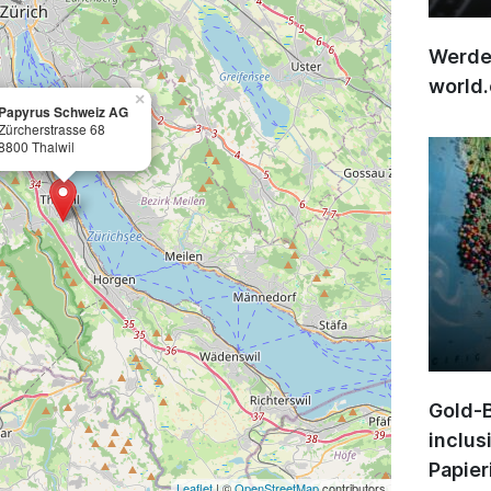
Werden
world
×
Papyrus Schweiz AG
Zürcherstrasse 68
8800 Thalwil
Gold-B
inclus
Papier
Leaflet
| ©
OpenStreetMap
contributors