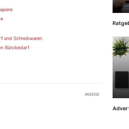
apiere
re
Ratge
rf und Schreibwaren
den Bürobedarf
Advert