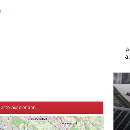
l
A
a
arte ausblenden