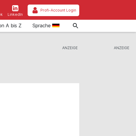
Profi-Account Login
ok
LinkedIn
on A bis Z
Sprache