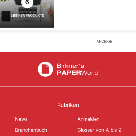
6
BIRKNER PRODUKTE
Rubriken
News
Anmelden
Branchenbuch
Glossar von A bis Z