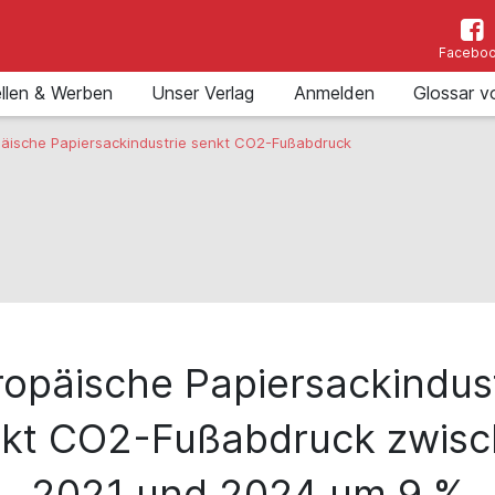
Facebo
llen & Werben
Unser Verlag
Anmelden
Glossar v
äische Papiersackindustrie senkt CO2-Fußabdruck
ropäische Papiersackindust
kt CO2-Fußabdruck zwis
2021 und 2024 um 9 %