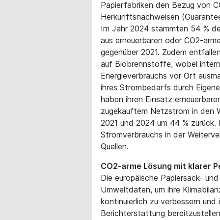
Papierfabriken den Bezug von CO
Herkunftsnachweisen (Guarantees
Im Jahr 2024 stammten 54 % des
aus erneuerbaren oder CO2-arme
gegenüber 2021. Zudem entfalle
auf Biobrennstoffe, wobei inter
Energieverbrauchs vor Ort ausm
ihres Strombedarfs durch Eigene
haben ihren Einsatz erneuerbarer
zugekauftem Netzstrom in den W
2021 und 2024 um 44 % zurück.
Stromverbrauchs in der Weiterv
Quellen.
CO2-arme Lösung mit klarer P
Die europäische Papiersack- und 
Umweltdaten, um ihre Klimabila
kontinuierlich zu verbessern und
Berichterstattung bereitzustellen