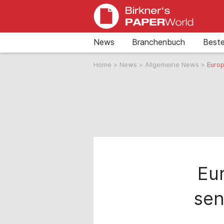
News
Branchenbuch
Beste
Home
>
News
>
Allgemeine News
>
Europ
Eu
sen