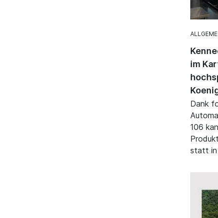
ALLGEME
Kenned
im Kar
hochsp
Koenig
Dank fo
Automat
106 kan
Produkt
statt i