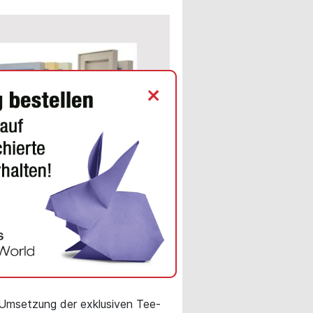
+
INE NEWS
sive Tee-Verpackung aus
ai vereint edles Design
ochwertige
ingpapiere von Koehler
 Umsetzung der exklusiven Tee-