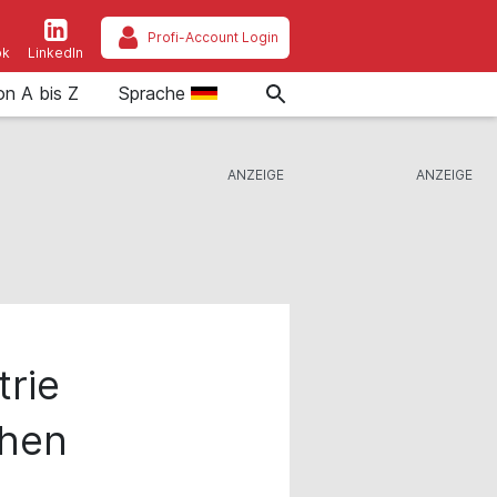
Profi-Account Login
ok
LinkedIn
on A bis Z
Sprache
rie
chen