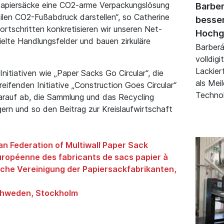
 Papiersäcke eine CO2-arme Verpackungslösung
Barber
silen CO2-Fußabdruck darstellen“, so Catherine
besse
ortschritten konkretisieren wir unseren Net-
Hochg
ielte Handlungsfelder und bauen zirkuläre
Barberán
volldigi
Lackier
Initiativen wie „Paper Sacks Go Circular“, die
als Mei
eifenden Initiative „Construction Goes Circular“
Technol
darauf ab, die Sammlung und das Recycling
ern und so den Beitrag zur Kreislaufwirtschaft
 Federation of Multiwall Paper Sack
uropéenne des fabricants de sacs papier à
che Vereinigung der Papiersackfabrikanten,
chweden, Stockholm