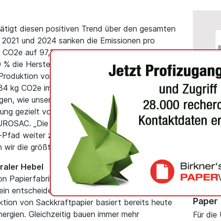
ätigt diesen positiven Trend über den gesamten
 2021 und 2024 sanken die Emissionen pro
g CO2e auf 97,3 g CO2e. Den größten Anteil am
% die Herstellung von Sackkraftpapier. Hierbei
Produktion von Sackkraftpapier um 5 % pro
84 kg CO2e im Jahr 2021 auf 462 kg CO2e im
igen, wie unsere Branche durch gemeinsame
ng gezielt vorantreibt“, erklärt Catherine
ROSAC. „Die Studie liefert eine fundierte
ALLGEME
fad weiter zu konkretisieren und gezielt die
n wir die größte Wirkung erzielen können.“
Exklu
Shangh
raler Hebel
und h
on Papierfabriken und
Recycl
ein entscheidender Hebel für die
Paper
tion von Sackkraftpapier basiert bereits heute
ergien. Gleichzeitig bauen immer mehr
Für die