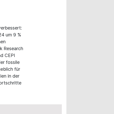
verbessert:
024 um 9 %
hen
ck Research
nd CEPI
er fossile
blich für
ien in der
ortschritte