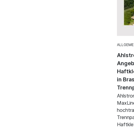
ALLGEME
Ahlstr
Angebo
Haftkl
in Bra
Trenn
Ahlstro
MaxLin
hochtr
Trennpa
Haftkle