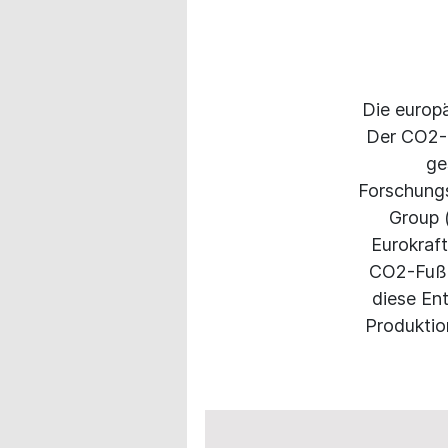
Die europä
Der CO2-F
ge
Forschungs
Group 
Eurokraft
CO2-Fußa
diese Ent
Produktion