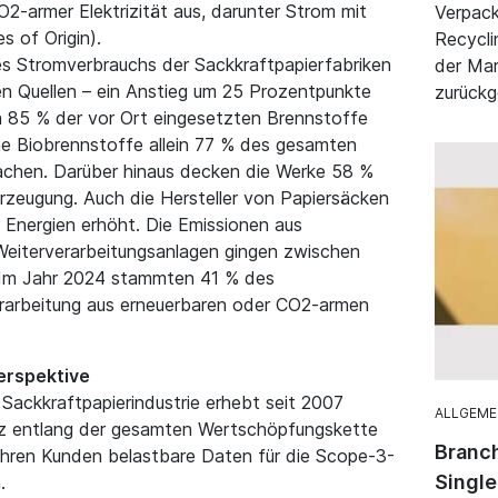
2-armer Elektrizität aus, darunter Strom mit
Verpack
 of Origin).
Recycli
 Stromverbrauchs der Sackkraftpapierfabriken
der Mar
n Quellen – ein Anstieg um 25 Prozentpunkte
zurückg
n 85 % der vor Ort eingesetzten Brennstoffe
ne Biobrennstoffe allein 77 % des gesamten
achen. Darüber hinaus decken die Werke 58 %
rzeugung. Auch die Hersteller von Papiersäcken
 Energien erhöht. Die Emissionen aus
eiterverarbeitungsanlagen gingen zwischen
 Im Jahr 2024 stammten 41 % des
erarbeitung aus erneuerbaren oder CO2-armen
erspektive
Sackkraftpapierindustrie erhebt seit 2007
ALLGEME
nz entlang der gesamten Wertschöpfungskette
Branch
 ihren Kunden belastbare Daten für die Scope-3-
Singl
.