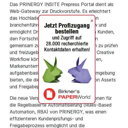
Das PRINERGY INSITE Prepress Portal dient als
Web-Gateway zur Druckvorstufe. Es erleichtert
das Hochladen von Kundendateien in den
+
branchenführenden PRINERGY Workflow und
ermöglicht Druckdienstleistern und deren Kunden,
den Fortschritt zu verfolgen, Änderungen
gemeinsam zu bearbeiten sowie Arbeiten zu prüfen
und freizugeben. Mit PRINERGY INSITE Creative
Workflow können Druckereien ihren Kunden,
Markenunternehmen und Designern eine
aufgabenbasierte, kollaborative Arbeitsumgebung
bieten, die die Gestaltung, Verwaltung von Assets
und Freigabeprozesse effizienter macht.
Die neue Version bietet zusätzliche Aktionen für
die Regelbasierte Automatisierung (Rules-Based
Automation, RBA) von PRINERGY, was einen
effizienteren Kundenprüfungs- und
Freigabeprozess ermöglicht und die