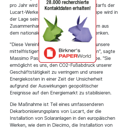
pro Jahr wird ein erheblicher Teil des Bedarfs der
Lucart-Werke in Italien gedeckt. Die Gruppe wird in
der Lage sein, die CO2-Emissionen im
Zusammenhang mit dem Bezug von Strom aus
dem nationalen Netz um rund 30 % zu senken.
"Diese Vereinbarung fügt sich perfekt in unsere
mittelfristigen Pläne zur Energiewende ein", sagte
Massimo Pasquini, CEO der Lucart-Gruppe. "Sie
ermöglicht es uns, den CO2-Fußabdruck unserer
Geschäftstätigkeit zu verringern und unsere
Energiekosten in einer Zeit der Unsicherheit
aufgrund der Auswirkungen geopolitischer
Ereignisse auf den Energiemarkt zu stabilisieren.
Die Maßnahme ist Teil eines umfassenderen
Dekarbonisierungsplans von Lucart, der die
Installation von Solaranlagen in den europäischen
Werken, wie dem in Diecimo, die Installation von