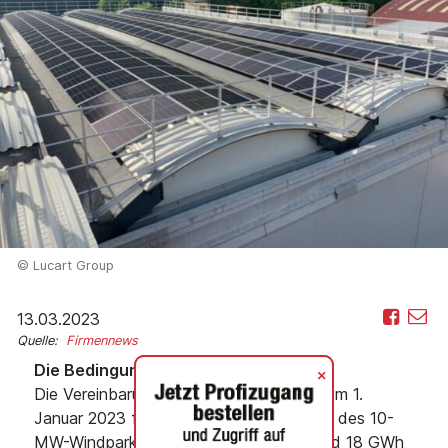
© Lucart Group
13.03.2023
Quelle:
Firmennews
Die Bedingungen der Vereinbarung
+
Die Vereinbarung mit Plenitude gilt ab dem 1.
Januar 2023 für die gesamte Produktion des 10-
MW-Windparks in den Abruzzen. Mit rund 18 GWh