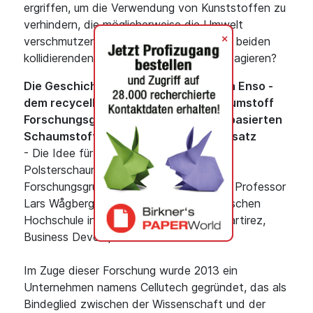
ergriffen, um die Verwendung von Kunststoffen zu
verhindern, die möglicherweise die Umwelt
+
verschmutzen. Wie können wir auf diese beiden
kollidierenden Megatrends gleichzeitig reagieren?
Die Geschichte von Papira® von Stora Enso -
dem recycelbaren Verpackungsschaumstoff
Forschungsgruppe entwickelt papierbasierten
Schaumstoff für den industriellen Einsatz
- Die Idee für einen recycelbaren
Polsterschaumstoff entstand in einer
Forschungsgruppe unter der Leitung von Professor
Lars Wågberg an der Königlichen Technischen
Hochschule in Stockholm, sagt Paula Martirez,
Business Developer bei Stora Enso.
Im Zuge dieser Forschung wurde 2013 ein
Unternehmen namens Cellutech gegründet, das als
Bindeglied zwischen der Wissenschaft und der