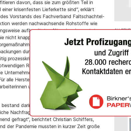
fitieren davon, dass sie zum größten Teil in
einer krisenfesten Lieferkette sind“, erklärt
r des Vorstands des Fachverband Faltschachtel-
oduktion werden nachwachsende Rohstoffe wie
ngsweise aufbereitetes Altpapier eingesetzt –
ALLGEME
ie nicht knapp wurden. „Darüber hinaus haben
Koehle
sorgemaßnahmen getroffen, um die Lieferkette
Recyc
packungen durchgehend zu gewährleisten“,
Für Lie
ig prozesskritische Lieferanten identifiziert
2026 is
notwendigen Roh-, Hilfs- und Betriebsstoffe
Recycli
e Unternehmen jederzeit flexibel und für
wegen 
r alle Hersteller hatte es dabei höchste
instabil
arbeiterinnen und Mitarbeiter in den
g bestand darin, neben dem gewohnten
iche Nachfrage zu bedienen. „Die Faltschachtel
end gefragt“, berichtet Christian Schiffers,
nd der Pandemie mussten in kurzer Zeit große