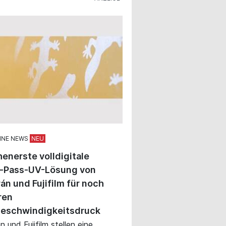
INE NEWS
enerste volldigitale
e-Pass-UV-Lösung von
án und Fujifilm für noch
ren
eschwindigkeitsdruck
 und Fujifilm stellen eine