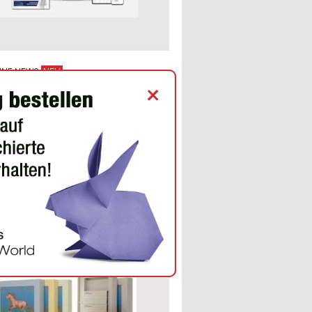
INE NEWS
+
r Paper erhöht Preise für
lingpapiere
ferungen ab dem 1. September
t eine Preiserhöhung für
ngpapiere um 6 % angekündigt
erhöhten Produktionskosten und
en Lieferketten.