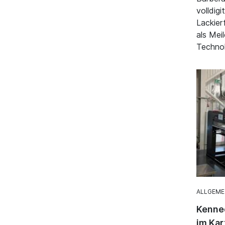
volldigi
Lackier
als Mei
Technol
ALLGEME
Kenned
im Kar