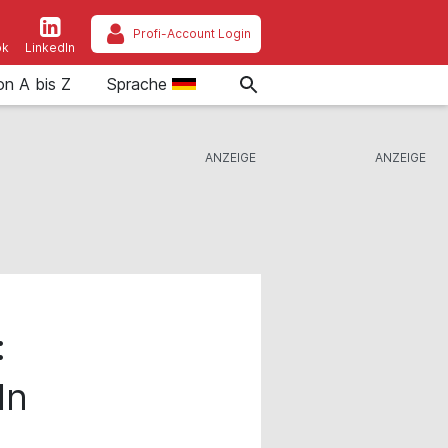
Profi-Account Login
ok
LinkedIn
on A bis Z
Sprache
:
ln