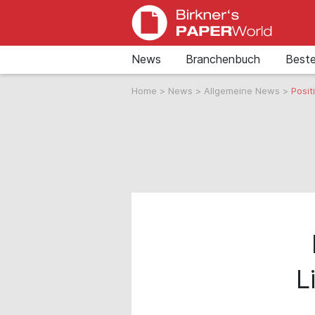
News
Branchenbuch
Beste
Home
>
News
>
Allgemeine News
>
Posit
L