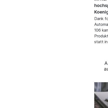
hochsp
Koenig
Dank fo
Automat
106 kan
Produkt
statt i
A
a