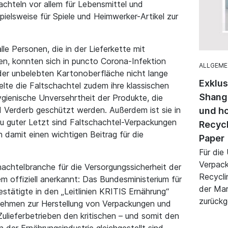
chteln vor allem für Lebensmittel und
ielsweise für Spiele und Heimwerker-Artikel zur
e Personen, die in der Lieferkette mit
en, konnten sich in puncto Corona-Infektion
ALLGEME
f der unbelebten Kartonoberfläche nicht lange
Exklu
lte die Faltschachtel zudem ihre klassischen
Shangh
hygienische Unversehrtheit der Produkte, die
 Verderb geschützt werden. Außerdem ist sie in
und h
Zu guter Letzt sind Faltschachtel-Verpackungen
Recycl
n damit einen wichtigen Beitrag für die
Paper
Für die
Verpack
achtelbranche für die Versorgungssicherheit der
Recycli
m offiziell anerkannt: Das Bundesministerium für
der Mar
tätigte in den „Leitlinien KRITIS Ernährung“
zurückg
ehmen zur Herstellung von Verpackungen und
ulieferbetrieben den kritischen – und somit den
er Ernährungsindustrie gleichgestellt sind.