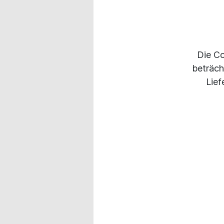
Die Co
beträch
Lief