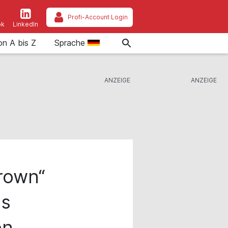
Profi-Account Login
ok
LinkedIn
on A bis Z
Sprache
rown“
as
en