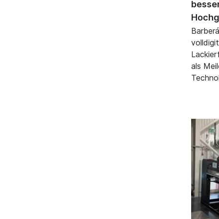
besse
Hochg
Barberán
volldigi
Lackier
als Mei
Technol