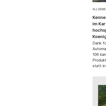
ALLGEME
Kenned
im Kar
hochsp
Koenig
Dank fo
Automat
106 kan
Produkt
statt i