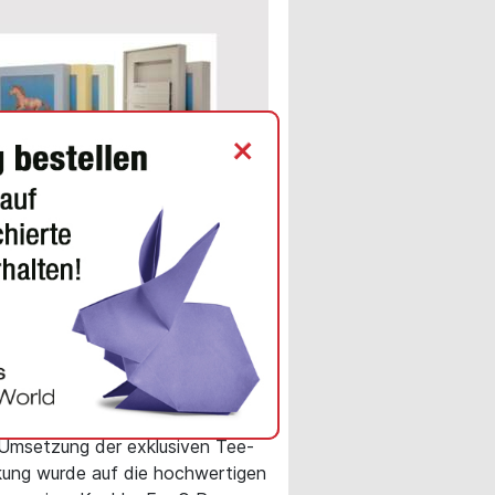
+
INE NEWS
sive Tee-Verpackung aus
ai vereint edles Design
ochwertige
ingpapiere von Koehler
 Umsetzung der exklusiven Tee-
ung wurde auf die hochwertigen