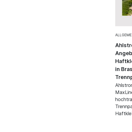
ALLGEME
Ahlstr
Angebo
Haftkl
in Bra
Trenn
Ahlstro
MaxLin
hochtr
Trennpa
Haftkle