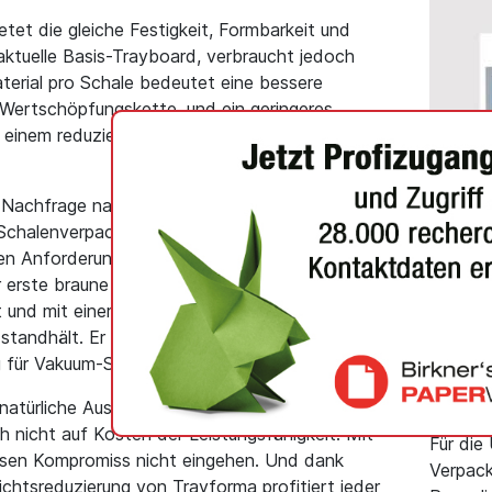
etet die gleiche Festigkeit, Formbarkeit und
aktuelle Basis-Trayboard, verbraucht jedoch
terial pro Schale bedeutet eine bessere
Wertschöpfungskette, und ein geringeres
u einem reduzierten CO2-Fußabdruck bei
 Nachfrage nach einem hochwertigen,
i Schalenverpackungen. Seine technische
lben Anforderungen wie die übrigen Produkte der
ALLGEME
r erste braune Schalenkarton, der für den
Exklu
t und mit einer transparenten PET-Beschichtung
Shangh
tandhält. Er ist zudem mit einer BarrPeel-
und h
 für Vakuum-Skin-Verpackungen erhältlich.
Recycl
 natürliche Aussehen von braunem Karton
Paper
nicht auf Kosten der Leistungsfähigkeit. Mit
Für die
sen Kompromiss nicht eingehen. Und dank
Verpack
ichtsreduzierung von Trayforma profitiert jeder