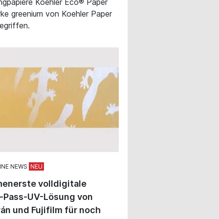
ngpapiere Koehler Eco® Paper
ke greenium von Koehler Paper
egriffen.
INE NEWS
enerste volldigitale
e-Pass-UV-Lösung von
án und Fujifilm für noch