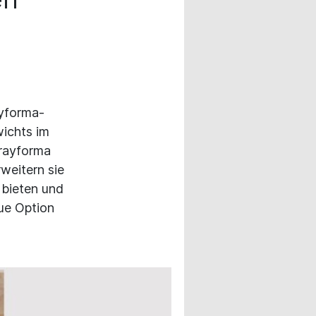
yforma-
wichts im
rayforma
weitern sie
 bieten und
eue Option