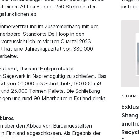
it einem Abbau von ca. 250 Stellen in den
instabil
sfunktionen ab.
tnehmervertretung im Zusammenhang mit der
inerboard-Standorts De Hoop in den
voraussichtlich im vierten Quartal 2023
rt hat eine Jahreskapazität von 380.000
rbeiter.
stland, Division Holzprodukte
n Sägewerk in Näpi endgültig zu schließen. Das
tät von 50.000 m3 Schnittholz, 180.000 m3
 und 25.000 Tonnen Pellets. Die Schließung
ALLGEME
olgen und rund 90 Mitarbeiter in Estland direkt
Exklu
Shangh
nbüros
und h
en über den Abbau von Büroangestellten
Recycl
in Finnland abgeschlossen. Als Ergebnis der