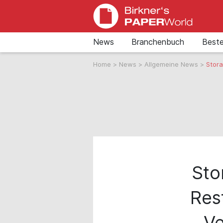
News
Branchenbuch
Beste
Home
>
News
>
Allgemeine News
>
Stora
Sto
Res
Ve