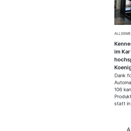
ALLGEME
Kenned
im Kar
hochsp
Koenig
Dank fo
Automat
106 kan
Produkt
statt i
A