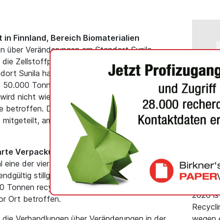
t in Finnland, Bereich Biomaterialien
en über Veränderungen am Standort Sunila
die Zellstoffproduktion und die Ligninextraktion
dort Sunila hat eine Jahreskapazität von
50.000 Tonnen Lignin. Die Produktion am
d wird nicht wieder hochgefahren. Von der
 betroffen. Die Pilotanlage für biobasiertes
s mitgeteilt, am Standort Sunila weiter
ALLGEME
arte Verpackungsmaterialien
Koehle
l eine der vier Containerboard-Produktionslinien
Recyc
dgültig stillgelegt. Die Produktionslinie hatte
Für Lie
0 Tonnen recycelter Wellpappe. Von der
2026 is
or Ort betroffen.
Recycli
 die Verhandlungen über Veränderungen in der
wegen 