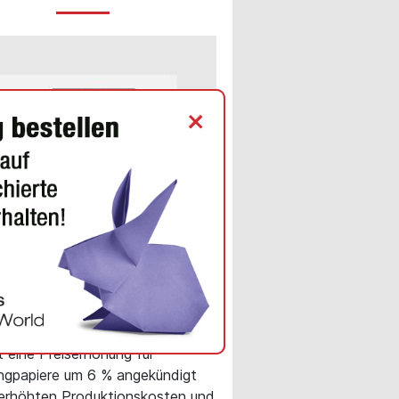
+
INE NEWS
r Paper erhöht Preise für
lingpapiere
ferungen ab dem 1. September
t eine Preiserhöhung für
ngpapiere um 6 % angekündigt
erhöhten Produktionskosten und