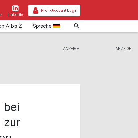
Profi-Account Login
ok
LinkedIn
on A bis Z
Sprache
 bei
 zur
gen