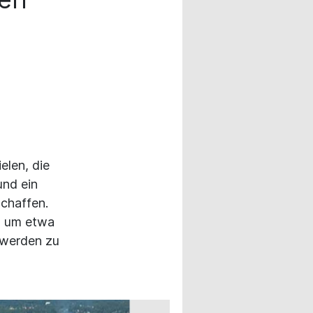
elen, die
und ein
schaffen.
n um etwa
 werden zu