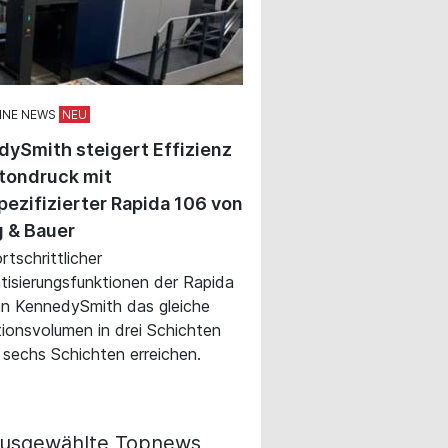
INE NEWS
ySmith steigert Effizienz
tondruck mit
ezifizierter Rapida 106 von
 & Bauer
rtschrittlicher
isierungsfunktionen der Rapida
n KennedySmith das gleiche
ionsvolumen in drei Schichten
n sechs Schichten erreichen.
usgewählte Topnews