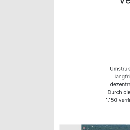
Umstrukt
langfr
dezentra
Durch di
1.150 ver