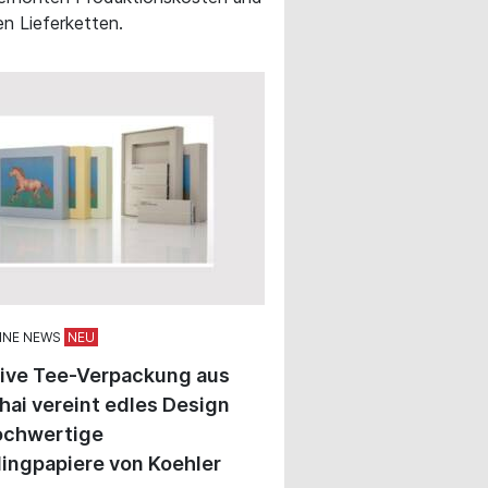
en Lieferketten.
INE NEWS
sive Tee-Verpackung aus
ai vereint edles Design
ochwertige
ingpapiere von Koehler