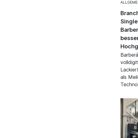
ALLGEME
Branch
Singl
Barber
besse
Hochg
Barberán
volldigi
Lackier
als Mei
Technol