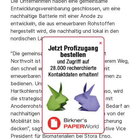
Die Unternehmen haben eine gemeinsame
Entwicklungsvereinbarung geschlossen, um eine
nachhaltige Batterie mit einer Anode zu
entwickeln, die aus erneuerbaren Rohstoffen
hergestellt wird, die nachhaltig und lokal in den
nordischen Ländern gewonnen werden.
+
"Die gemeinsame Batterieentwicklung mit
Northvolt ist ein weiterer Schritt auf unserem Weg,
den schnell wachsenden Batteriemarkt mit
erneuerbaren Anodenmaterialien aus Bäumen zu
bedienen. Unser auf Lignin basierender
Hartkohlenstoff, Lignode® von Stora Enso, wird
die strategische europäische Versorgung mit
Anodenrohstoffen sicherstellen und den Bedarf an
nachhaltigen Batterien für Anwendungen von der
Mobilität bis zur stationären Energiespeicherung
decken", sagt Johanna Hagelberg, Executive Vice
President für Biomaterialien bei Stora Enso.