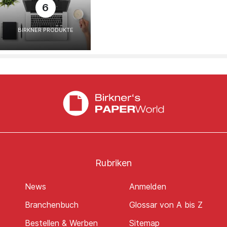
6
BIRKNER PRODUKTE
Rubriken
News
Anmelden
Branchenbuch
Glossar von A bis Z
Bestellen & Werben
Sitemap