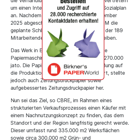
die Verhandlungen mit den Arbeitnehmervertretern
um einen Interessenausgleich und einen Sozialplan
an. Nachdem die Verhandlungen im Dezember
2025 abgeschlossen wurden, konnte UPM die
geplante Schließung des Standorts, von der 189
Mitarbeitende betroffen waren, vorantreiben.
Das Werk in Ettringen betrieb zuletzt eine
Papiermaschine mit einer Kapazität von 270.000
jato. Die Papierfabrik war vor der Schließung auf
die Produktion von SC-Papier spezialisiert, stellte
jedoch auch Zeitungsdruckpapier sowie
aufgebessertes Zeitungsdruckpapier her.
Nun sei das Ziel, so CBRE, im Rahmen eines
strukturierten Verkaufsprozesses einen Käufer mit
einem Nachnutzungskonzept zu finden, das dem
Standort und der Region langfristig gerecht werde.
Dieser umfasst rund 335.000 m2 Werksflächen
sowie circa 300.000 m2 Grün- und