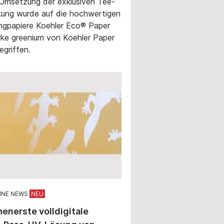
 Umsetzung der exklusiven Tee-
ung wurde auf die hochwertigen
ngpapiere Koehler Eco® Paper
ke greenium von Koehler Paper
egriffen.
INE NEWS
enerste volldigitale