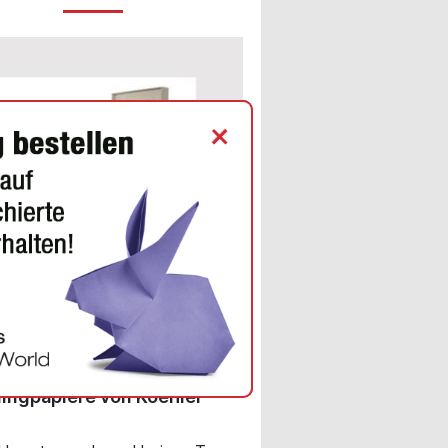
+
INE NEWS
sive Tee-Verpackung aus
ai vereint edles Design
ochwertige
ingpapiere von Koehler