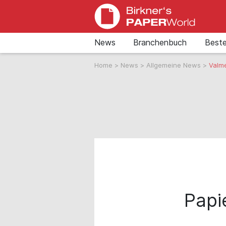
News
Branchenbuch
Beste
Home
>
News
>
Allgemeine News
>
Valme
Papi