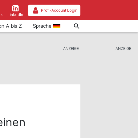
Profi-Account Login
ok
LinkedIn
on A bis Z
Sprache
einen