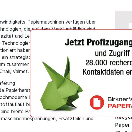
hwindigkeits-Papiermaschinen verfügen über
chnologien, die auf dem Markt erhältlich sind,
zität und Leistung. Diese Aufträge sind für uns
e Technologien, die wir zuvor an denselben
tioniert haben. Dieser Kunde ist für Valmet in
in strategischer Partner. Wir freuen uns
 ihm zusammenzuarbeiten“, sagt Xiangdong Zhu,
Chair, Valmet.
eferung
ALLGEME
de Papierherstellungslinien umfasst Lösungen für
Exklu
 hochmoderne Hochgeschwindigkeits-
Shangh
Stoffauflauf bis zur Rolle und den Wicklern. Die
und h
eine breite Palette an Valmet DNA-
Recycl
ermaschinenbespannungen, Ersatzteilen und
Paper