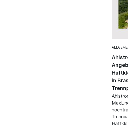
ALLGEME
Ahlstr
Angebo
Haftkl
in Bra
Trenn
Ahlstro
MaxLin
hochtr
Trennpa
Haftkle