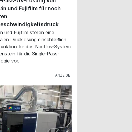
e-Pass-UV-Lösung von
án und Fujifilm für noch
ren
eschwindigkeitsdruck
 und Fujifilm stellen eine
talen Drucklösung einschließlich
funktion für das Nautilus-System
lenstein für die Single-Pass-
ogie vor.