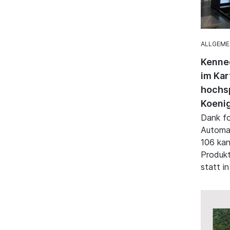
ALLGEME
Kenned
im Kar
hochsp
Koenig
Dank fo
Automat
106 kan
Produkt
statt i