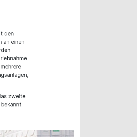
it den
 an einen
rden
etriebnahme
s mehrere
ngsanlagen,
das zweite
t bekannt