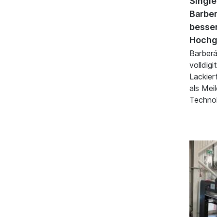
Singl
Barber
besse
Hochg
Barberán
volldigi
Lackier
als Mei
Technol