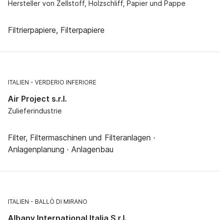
Hersteller von Zellstoff, Holzschliff, Papier und Pappe
Filtrierpapiere, Filterpapiere
ITALIEN
VERDERIO INFERIORE
Air Project s.r.l.
Zulieferindustrie
Filter, Filtermaschinen und Filteranlagen ·
Anlagenplanung · Anlagenbau
ITALIEN
BALLÒ DI MIRANO
Albany International Italia S.r.l.