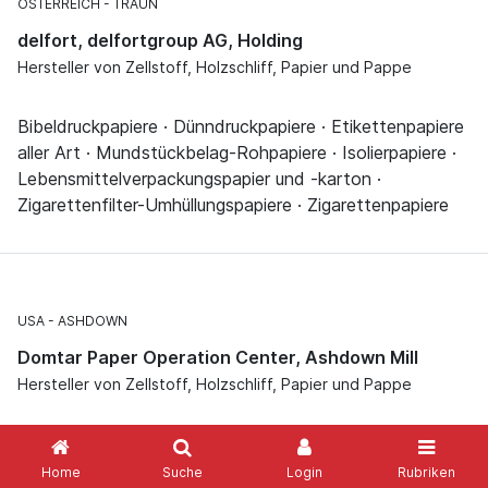
ÖSTERREICH
TRAUN
delfort, delfortgroup AG, Holding
Hersteller von Zellstoff, Holzschliff, Papier und Pappe
Bibeldruckpapiere · Dünndruckpapiere · Etikettenpapiere
aller Art · Mundstückbelag-Rohpapiere · Isolierpapiere ·
Lebensmittelverpackungspapier und -karton ·
Zigarettenfilter-Umhüllungspapiere · Zigarettenpapiere
USA
ASHDOWN
Domtar Paper Operation Center, Ashdown Mill
Hersteller von Zellstoff, Holzschliff, Papier und Pappe
Kurzfaser-Sulfat-Zellstoffe, gebleicht · Langfaser-
Sulfat-Zellstoffe, halbgebleicht · Scheckpapiere ·
Home
Suche
Login
Rubriken