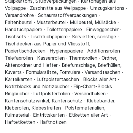
Stülpkartons, Stülpverpackungen · Kartonagen aus
Vollpappe · Zuschnitte aus Wellpappe · Umzugskartons ·
Versandrohre · Schaumstoffverpackungen ·
Faltenbeutel · Musterbeutel · Müllbeutel, Müllsäcke ·
Handtuchpapiere · Toilettenpapiere · Einweggeschirr ·
Tischsets · Tischtuchpapiere · Servietten, sonstige ·
Tischdecken aus Papier und Vliesstoff,
Papiertischdecken · Hygienepapiere · Additionsrollen ·
Telefaxrollen · Kassenrollen · Thermorollen · Ordner,
Aktenordner und Hefter · Briefumschläge, Briefhüllen,
Kuverts · Formularsätze, Formulare · Versandtaschen ·
Karteikarten · Luftpolstertaschen · Blocks aller Art ·
Notizblocks und Notizbücher · Flip-Chart-Blocks ·
Ringbücher · Luftpolsterfolien · Versandhülsen ·
Kantenschutzwinkel, Kantenschutz · Klebebänder,
Kleberollen, Klebestreifen · Polstermaterialien,
Füllmaterial · Eintrittskarten · Etiketten aller Art ·
Haftetiketten · Haftnotizen