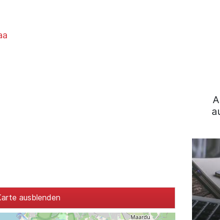
aa
A
a
arte ausblenden