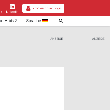
Profi-Account Login
ok
LinkedIn
on A bis Z
Sprache