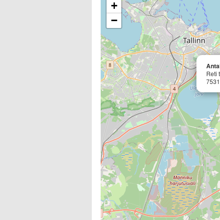
+
−
Anta
Reti 
7531