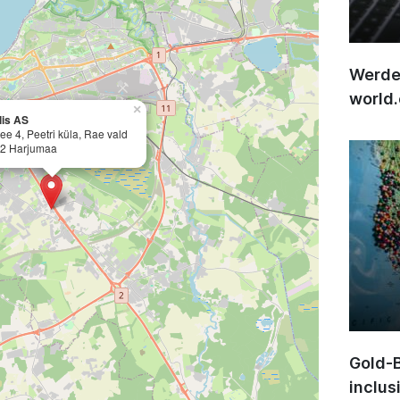
Werden
world
×
lis AS
tee 4, Peetri küla, Rae vald
2 Harjumaa
Gold-B
inclus