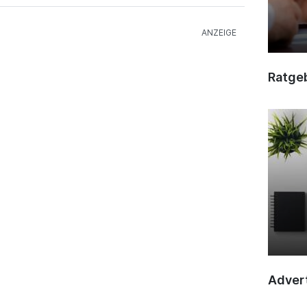
Ratge
Advert