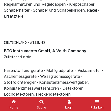
Regelarmaturen und Regelklappen · Kreppschaber ·
Schaberhalter · Schaber und Schaberklingen, Rakel ·
Ersatzteile
DEUTSCHLAND
WESSLING
BTG Instruments GmbH, A Voith Company
Zulieferindustrie
Faserstoffprüfgeräte · Mahlgradprüfer · Viskosimeter ·
Aschemessgeräte · Weissgradmessgeräte ·
Stoffdichteregler · Konsistenzmesswertgeber,
Konsistenzmesswertsensoren · Detektoren,
Lochdetektoren, Fleckendetektoren,
Leckagedetektoren · Streichmesser, Streichklingen ·
Rakelwellen, Rakelbetten · Drosselklappen,
Home
Suche
Login
Rubriken