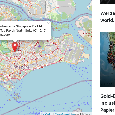
Werden
world
×
nstruments Singapore Pte Ltd
 Toa Payoh North, Suite 07-15/17
ngapore
Gold-B
inclus
Papier
Leaflet
| ©
OpenStreetMap
contributors