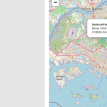
−
Ashcroft I
Block 1004
318995 Si