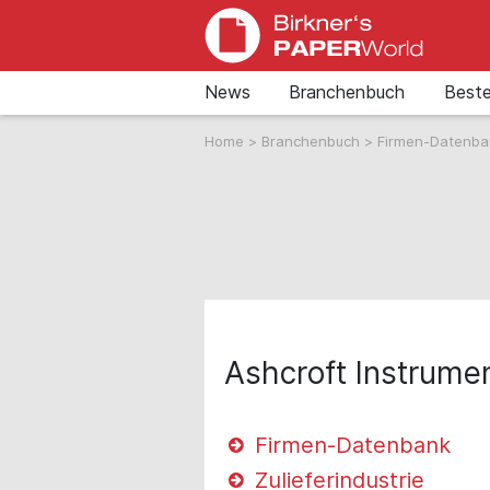
News
Branchenbuch
Beste
Home
>
Branchenbuch
>
Firmen-Datenb
Ashcroft Instrume
Firmen-Datenbank
Zulieferindustrie