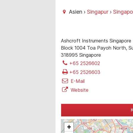
Asien ›
Singapur
›
Singapo
Ashcroft Instruments Singapore
Block 1004 Toa Payoh North, Su
318995 Singapore
+65 2526602
+65 2526603
E-Mail
Website
K
+