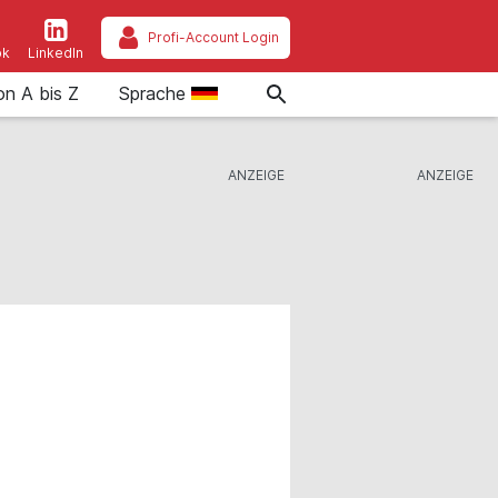
Profi-Account Login
ok
LinkedIn
on A bis Z
Sprache