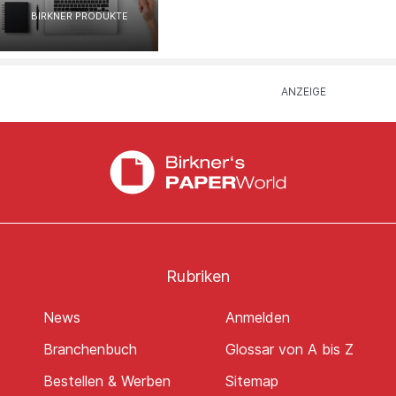
BIRKNER PRODUKTE
Rubriken
News
Anmelden
Branchenbuch
Glossar von A bis Z
Bestellen & Werben
Sitemap