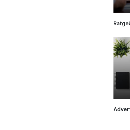
Ratge
Advert