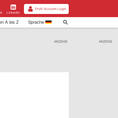
Profi-Account Login
ok
LinkedIn
on A bis Z
Sprache