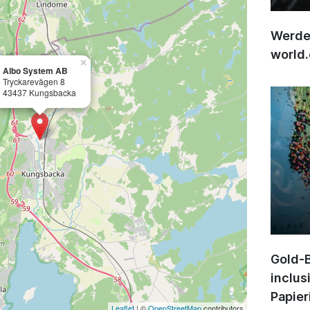
Werden
world
×
Albo System AB
Tryckarevägen 8
43437 Kungsbacka
Gold-B
inclus
Papier
Leaflet
| ©
OpenStreetMap
contributors