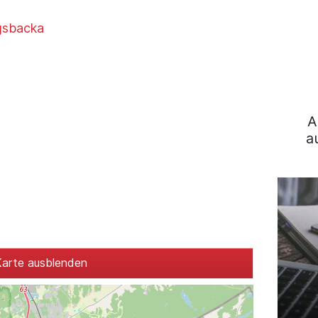
gsbacka
A
a
arte ausblenden