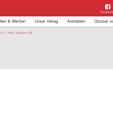
Facebo
llen & Werben
Unser Verlag
Anmelden
Glossar v
ank
>
Albo System AB