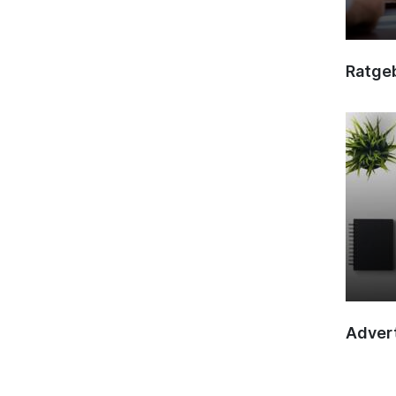
Ratge
Advert