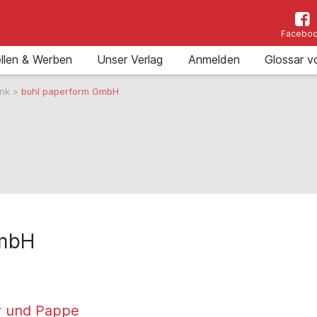
Facebo
llen & Werben
Unser Verlag
Anmelden
Glossar v
ank
>
buhl paperform GmbH
GmbH
r und Pappe