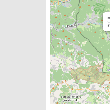
b
C
5