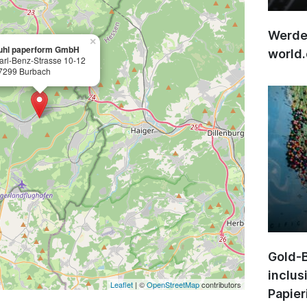
Werden
×
uhl paperform GmbH
world
arl-Benz-Strasse 10-12
7299 Burbach
Gold-B
inclus
Leaflet
| ©
OpenStreetMap
contributors
Papier