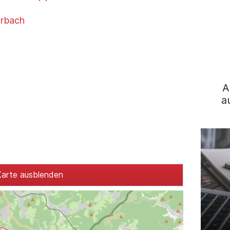
rbach
A
a
arte ausblenden