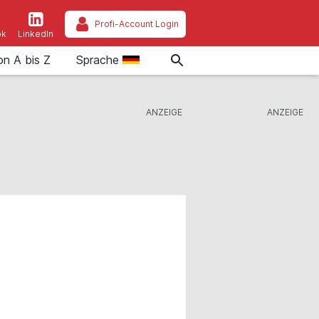
Profi-Account Login
ok
LinkedIn
on A bis Z
Sprache