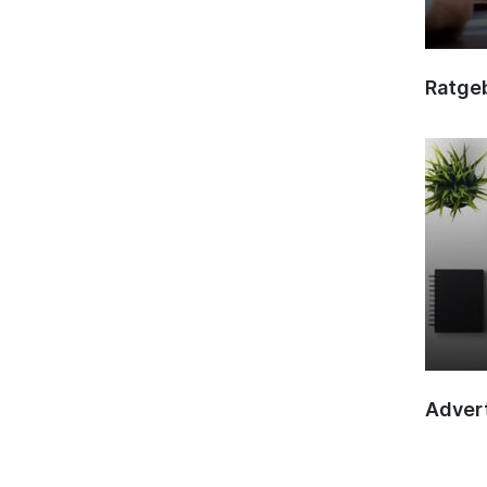
Ratge
Advert