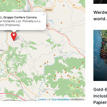
Werden
×
.l., Gruppo Cartiera Carrara
world
e Fontanile, Loc. Picinella s.n.c.
ino (Frosinone)
Gold-B
inclus
Leaflet
| ©
OpenStreetMap
contributors
Papier