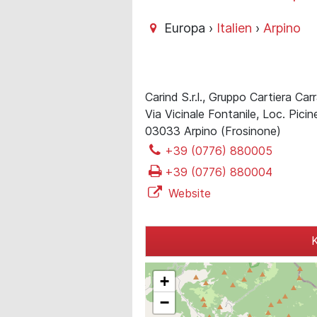
Europa ›
Italien
›
Arpino
Carind S.r.l., Gruppo Cartiera Car
Via Vicinale Fontanile, Loc. Picine
03033 Arpino (Frosinone)
+39 (0776) 880005
+39 (0776) 880004
Website
K
+
−