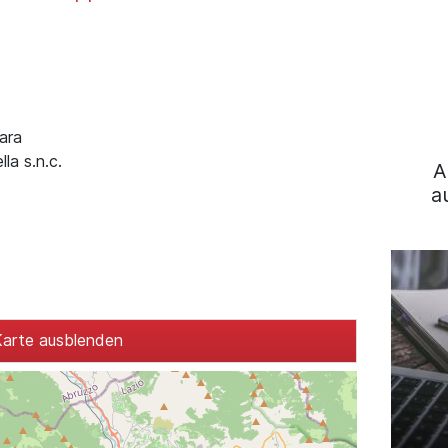
rara
lla s.n.c.
A
a
arte ausblenden