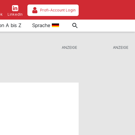
Profi-Account Login
ok
LinkedIn
on A bis Z
Sprache