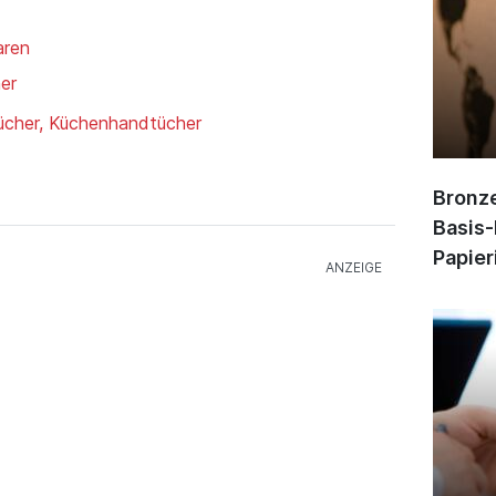
aren
er
ücher, Küchenhandtücher
Bronze
Basis-
Papier