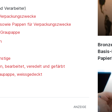
nd Verarbeiter)
 Verpackungszwecke
n sowie Pappen für Verpackungszwecke
, Graupappe
n
Bronze
Basis-
Papier
nstige
, bearbeitet, veredelt und gefärbt
raupappe, weissgedeckt