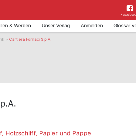
Facebo
llen & Werben
Unser Verlag
Anmelden
Glossar v
ank
>
Cartiera Fornaci S.p.A.
.p.A.
f, Holzschliff, Papier und Pappe