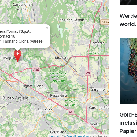
Werden
world
×
era Fornaci S.p.A.
ornaci 16
4 Fagnano Olona (Varese)
Gold-B
inclus
Papier
Leaflet
| ©
OpenStreetMap
contributors