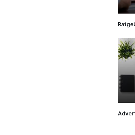
Ratge
Advert