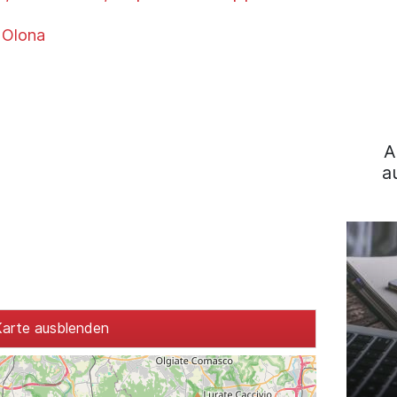
 Olona
A
a
arte ausblenden